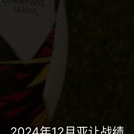
2024年12月亚让战绩