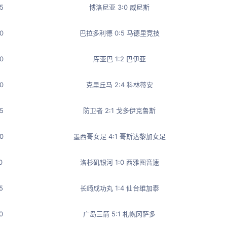
5
博洛尼亚 3:0 威尼斯
0
巴拉多利德 0:5 马德里竞技
0
库亚巴 1:2 巴伊亚
0
克里丘马 2:4 科林蒂安
5
防卫者 2:1 戈多伊克鲁斯
0
墨西哥女足 4:1 哥斯达黎加女足
0
洛杉矶银河 1:0 西雅图音速
5
长崎成功丸 1:4 仙台维加泰
0
广岛三箭 5:1 札幌冈萨多