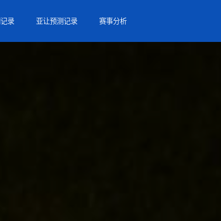
测记录
亚让预测记录
赛事分析